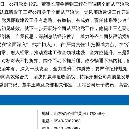
18日，公司党
委书记、董事长颜鲁博到工程公司调研全面从严治党
认真听取了工程公司关于全面从严治党、党风廉政建设工作开
、党风廉政建设工作有思路、有举措、有成效，责任体系逐步健
合初见成效。就下一步开展好全面从严治党工作，他提出三点要
我剖析、自我反思，深刻总结经验教训，着力补齐全面从严治党
在“全面深入”上找准切入点、在“
严肃责任”上把握着力点、在“
日常、融入经常，推动党建工作全领域建强、全方位提升。三是
，对标对表不打折扣、闻令而动不拖后腿、政令畅通不搞内耗，
攻坚本领、深入一线攻坚，全力提升工作质效；要严守纪律规矩，
协同高效聚合力，坚决打赢年度收官战，持续开创公司高质量发
副书记、董事王涛及总部相关部室，工程公司班子成员、高管
地址：山东省滨州市黄河五路259号
电话：0543-5082988
传真：0543-5082987