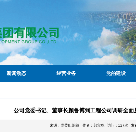
新闻动态
经营业务
党的建设
公司党委书记、董事长颜鲁博到工程公司调研全面
来源：党委组织部 作者：郭宝珠 访问：127次 发布时间