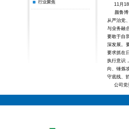
行业聚焦
11月
颜鲁博
从严治党
与业务融
要敢于自
深发展。要
要求抓在
执行意识
向、锤炼
守底线、
公司党委