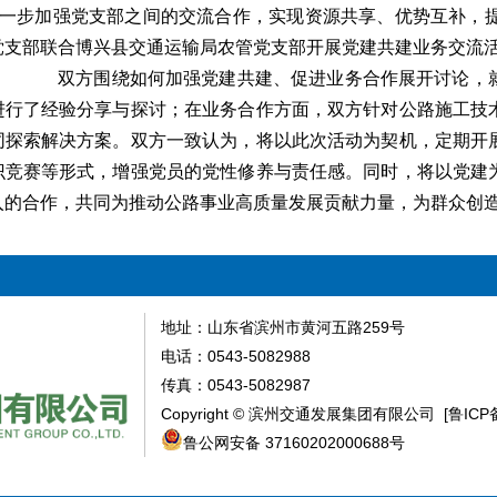
一步加强党支部之间的交流合作，实现资源共享、优势互补，
党支部联合博兴县交通运输局农管党支部
开展党建共建业务交流
双方围绕如何加强党建共建、促进业务合作展开讨论，
进行了经验分享与探讨；在业务合作方面，双方针对公路施工技
同探索解决方案。双方一致认为，将以此次活动为契机，定期开
识竞赛等形式，增强党员的党性修养与责任感。同时，将以党建
入的合作，共同为推动公路事业高质量发展贡献力量，为群众创
地址：山东省滨州市黄河五路259号
电话：0543-5082988
传真：0543-5082987
Copyright © 滨州交通发展集团有限公司 [鲁ICP备
鲁公网安备 37160202000688号