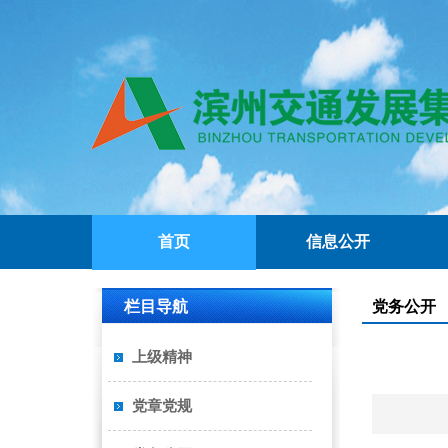
首页
信息公开
栏目导航
党务公开
上级精神
党章党规