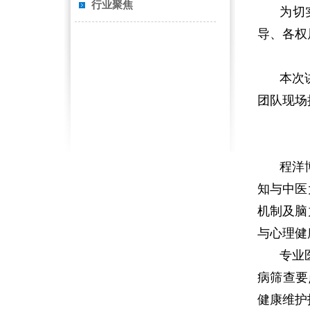
行业聚焦
为切实关
导、各权
本次讲座
团队现场
程洋博士
知与中医
机制及脑
与心理健
专业医护
病筛查要
健康维护