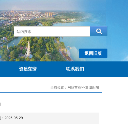
返回旧版
资质荣誉
联系我们
当前位置：网站首页>>集团新闻
动
026-05-29