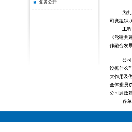
党务公开
为扎
司党组织联
工程
《党建共
作融合发
公司
设抓什么”
大作用及
全体党员
公司廉政
各单