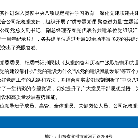
实推进深入贯彻中央八项规定精神学习教育，深化党建联建共建
合公司纪检党支部，组织开展了“讲专题党课 聚奋进力量”主题
公司党总支副书记、副总经理齐春光代表各共建单位党组织汇
建一周年纪录片》，各共建单位通过开展10余场丰富多彩的共建
展交出了亮眼答卷。
党委委员、纪委书记荆民以《从党的奋斗历程中汲取智慧和力量
“党的建设靠什么”“党的建设为什么”“以党的建设赋能发展”等
做好党建工作的思路和方法，并结合真实案例深刻剖析了“中央八项
讲了一堂精彩的专题党课，切实提升了广大党员干部思想觉悟，
建设和高质量发展蓄势赋能。
位领导班子成员、高管、全体党员、关键岗位人员、公司纪检党
地址：山东省滨州市黄河五路259号