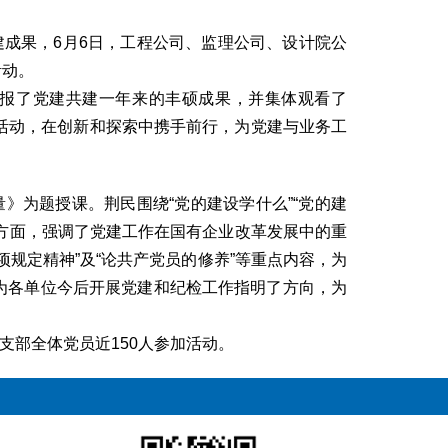
成果，6月6日，工程公司、监理公司、设计院公
活动。
报了党建共建一年来的丰硕成果，并集体观看了
活动，在创新和探索中携手前行，为党建与业务工
》为题授课。荆民围绕“党的建设学什么”“党的建
五个方面，强调了党建工作在国有企业改革发展中的重
规定精神”及“论共产党员的修养”等重点内容，为
为各单位今后开展党建和纪检工作指明了方向，为
支部全体党员近150人参加活动。